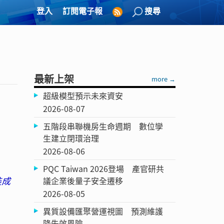
登入
訂閱電子報
搜尋
最新上架
more →
超級模型預示未來資安
2026-08-07
五階段串聯機房生命週期 數位孿
生建立閉環治理
2026-08-06
PQC Taiwan 2026登場 產官研共
裝成
議企業後量子安全遷移
2026-08-05
異質設備匯聚營運視圖 預測維護
降失效風險