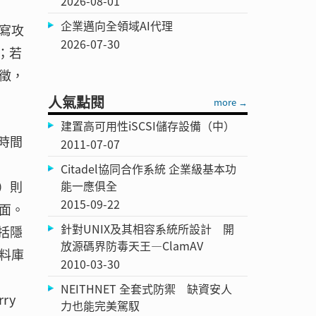
2026-08-01
企業邁向全領域AI代理
隱寫攻
2026-07-30
；若
徵，
人氣點閱
more →
建置高可用性iSCSI儲存設備（中）
的時間
2011-07-07
Citadel協同合作系統 企業級基本功
）則
能一應俱全
2015-09-22
面。
針對UNIX及其相容系統所設計 開
括隱
放源碼界防毒天王—ClamAV
料庫
2010-03-30
NEITHNET 全套式防禦 缺資安人
ry
力也能完美駕馭