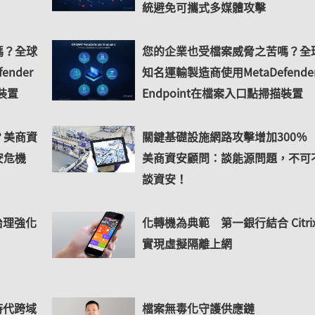
統避免可攜式多媒體攻擊
嗎？全球
您的企業也受檔案威脅之苦嗎？全
nder
知名運輸製造商使用MetaDefende
描裝置
Endpoint在檔案入口點掃描裝置
？美商資
關鍵基礎設施網路攻擊增加300
安危機
美商資安顧問：談能源問題，不可
談資安！
治理強化
化轉機為典範 第一銀行結合 Citri
實現虛擬隔離上網
時代跨域
檔案無毒化守護供應鏈