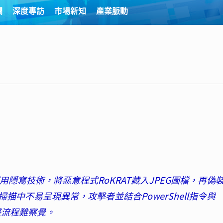
欄
深度專訪
市場新知
產業脈動
運用隱寫技術，將惡意程式RoKRAT藏入JPEG圖檔，再偽
中不易呈現異常，攻擊者並結合PowerShell指令與
入侵流程難察覺。