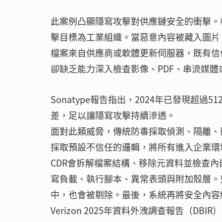
此案例凸顯隱寫攻擊對供應鏈安全的衝擊。根據卡
擊目標為工業組織。當惡意內容被藏入圖片
檔案來自供應商或軟體更新伺服器，既有信
卻缺乏能力深入檢查影像、PDF、串流媒
Sonatype報告指出，2024年已發現超過
差，足以讓隱寫攻擊持續滲透。
面對此類威脅，傳統防毒採取偵測、隔離、
採取預設不信任的邏輯，將所有進入企業環
CDR會拆解檔案結構、移除元資料並檢查
寫負載、執行腳本、異常表頭與附加殼層。
中，也會被剔除。最後，系統再將安全內容
Verizon 2025年資料外洩調查報告（DBI