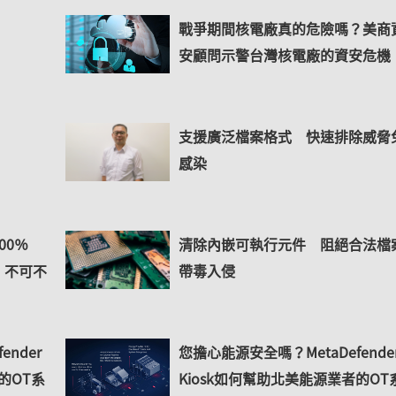
戰爭期間核電廠真的危險嗎？美商
安顧問示警台灣核電廠的資安危機
支援廣泛檔案格式 快速排除威脅
感染
300％
清除內嵌可執行元件 阻絕合法檔
，不可不
帶毒入侵
nder
您擔心能源安全嗎？MetaDefende
的OT系
Kiosk如何幫助北美能源業者的OT