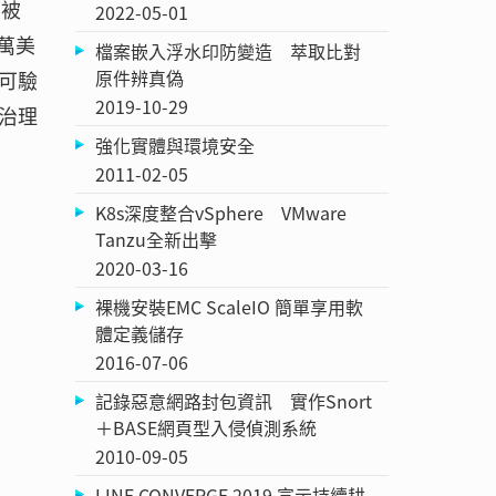
應被
2022-05-01
萬美
檔案嵌入浮水印防變造 萃取比對
原件辨真偽
可驗
2019-10-29
治理
強化實體與環境安全
2011-02-05
K8s深度整合vSphere VMware
Tanzu全新出擊
2020-03-16
裸機安裝EMC ScaleIO 簡單享用軟
體定義儲存
2016-07-06
記錄惡意網路封包資訊 實作Snort
＋BASE網頁型入侵偵測系統
2010-09-05
LINE CONVERGE 2019 宣示持續耕