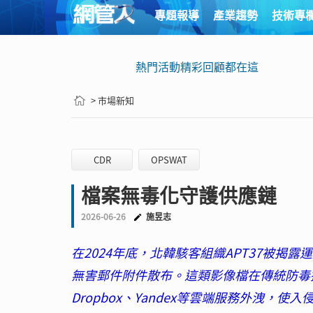
專題報導
產業趨勢
技術專
熱門活動精彩回顧都在這
> 市場新知
CDR
OPSWAT
檔案無毒化守護供應鏈
2026-06-26
施昱志
在2024年底，北韓駭客組織APT37被揭露
無害郵件附件散布。這類影像檔在傳統防毒掃描
Dropbox、Yandex等雲端服務外洩，使