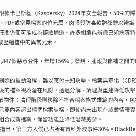
巴斯基（Kaspersky）2024年安全報告，50%的
、PDF或常見檔案的位元層，肉眼與防毒軟體都難以辨識
任關係便可能成為擴散通道。許多組織能辨識已知病毒特
體或壓縮檔中的異常元素。
512,847個惡意套件，年增156%；發現、通報與修補之間
刪除的被動流程，難以應付未知攻擊。檔案無毒化（CDR
境的檔案視為潛在風險，透過分解、清理與重建降低攻擊
內嵌物件；清理階段則移除不符合檔案格式規範的內容，包
只要內容超出標準檔案結構，即使尚未出現在威脅情報資
組合成新檔案，保留功能並降低潛藏威脅。
R）指出，第三方入侵已占所有資料外洩事件30%。BlackBer