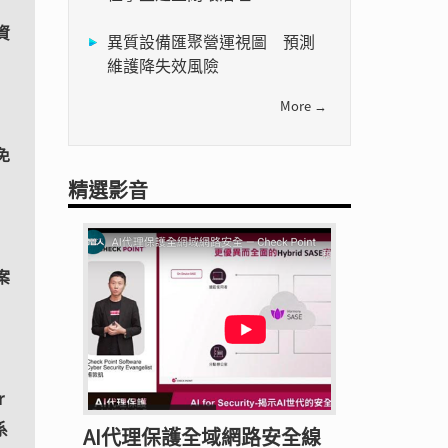
資
異質設備匯聚營運視圖 預測
維護降失效風險
More →
免
精選影音
案
r
系
AI代理保護全域網路安全線