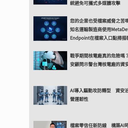
統避免可攜式多媒體攻擊
您的企業也受檔案威脅之苦
知名運輸製造商使用MetaDefe
Endpoint在檔案入口點掃
戰爭期間核電廠真的危險嗎
安顧問示警台灣核電廠的資
AI導入驅動攻防轉型 資安
營運韌性
檔案零信任新防線 構築AI