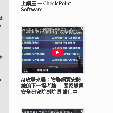
上講座 — Check Point
Software
球
r
％
不
AI攻擊來襲：物聯網資安防
x
線的下一場考驗 — 國家資通
安全研究院副院長 龔化中