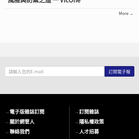
More →
請
輸
入
您
的
E-
→
電子版雜誌訂閱
→
訂閱雜誌
mail
→
關於網管人
→
隱私權政策
→
聯絡我們
→
人才招募