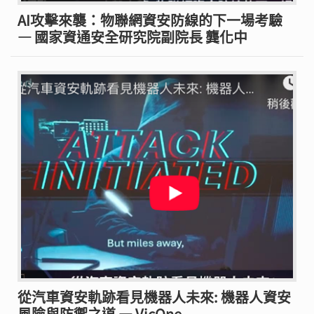
AI攻擊來襲：物聯網資安防線的下一場考驗
— 國家資通安全研究院副院長 龔化中
從汽車資安軌跡看見機器人未來: 機器人資安
風險與防禦之道 — VicOne