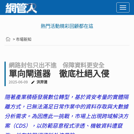
Togg
navi
熱門活動精彩回顧都在這
> 市場新知
網路封包只出不進 保障資料更安全
單向閘道器 徹底杜絕入侵
2025-06-09
洪羿漣
隨著產業積極發展數位轉型，基於資安考量的實體隔
離方式，已無法滿足日常作業中的資料存取與大數據
分析需求。為因應此一挑戰，市場上出現跨域解決方
案（CDS），以防範惡意程式滲透、機敏資料遭竄