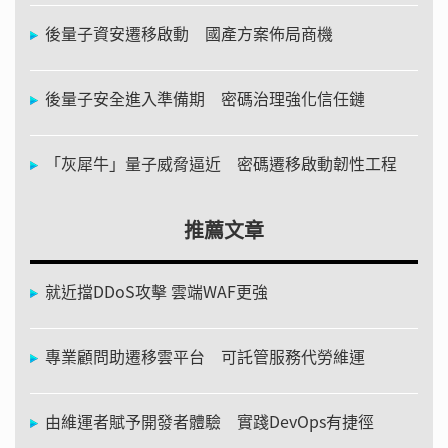
後量子資安遷移啟動 國產方案佈局商機
後量子安全進入準備期 密碼治理強化信任鏈
「灰犀牛」量子威脅逼近 密碼遷移啟動韌性工程
推薦文章
就近擋DDoS攻擊 雲端WAF更強
專業顧問助遷移雲平台 可託管服務代勞維運
由維運者賦予開發者體驗 實踐DevOps有捷徑