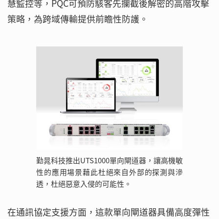
慧監控等，PQC可預防駭客先攔截後解密的高階攻擊
策略，為跨域傳輸提供前瞻性防護。
勤晁科技推出UTS1000單向閘道器，讓高機敏
性的應用場景藉此杜絕來自外部的探測與滲
透，杜絕惡意入侵的可能性。
在通訊協定支援方面，這款單向閘道器具備高度彈性