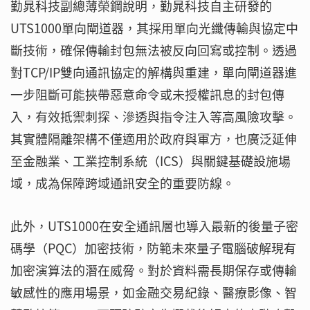
勤晁科技副總薄榮鋼說明，勤晁科技自主研發的
UTS1000單向閘道器，其採用單向光纖傳輸與協定中
斷技術，確保傳輸封包無法被反向回寫或控制。透過
對TCP/IP雙向通訊協定的解構與重建，單向閘道器進
一步阻斷可能挾帶惡意命令或未授權訊息的封包傳
入，有效抵禦刺探、滲透與指令注入等高風險攻擊。
其實體隔離架構不僅適用於政府與軍方，也廣泛延伸
至金融業、工業控制系統（ICS）與關鍵基礎設施場
域，成為保障跨域通訊安全的重要防線。
此外，UTS1000在安全通訊層也導入最新的後量子密
碼學（PQC）加密技術，防範未來量子電腦破解現有
加密演算法的潛在威脅。對於資料需長期保存或傳輸
敏感性的應用場景，如金融交易紀錄、醫療影像、智