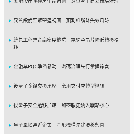
五階段串聯機房生命週期 數位孿生建立閉環治理
異質設備匯聚營運視圖 預測維護降失效風險
統包工程整合高密度機房 電網至晶片降低轉換損
耗
金融業PQC準備發動 密碼治理先行掌握節奏
後量子金鑰交換承壓 應用交付成轉型樞紐
後量子安全遷移加速 加密敏捷納入戰略核心
量子風險逼近企業 金融機構先建遷移藍圖