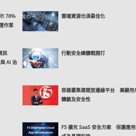
示 78%
雲端資源也須最佳化
營運作業
資訊
行動安全總體戰開打
與 AI 治
容器叢集建開放邊緣平台 兼顧用
體驗及安全性
F5 擴充 SaaS 安全方案 保護應
式及基礎設施