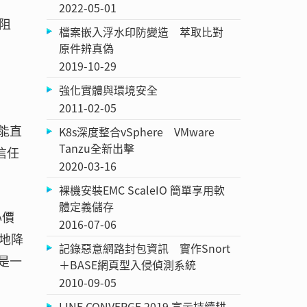
2022-05-01
阻
檔案嵌入浮水印防變造 萃取比對
原件辨真偽
2019-10-29
強化實體與環境安全
2011-02-05
能直
K8s深度整合vSphere VMware
Tanzu全新出擊
信任
2020-03-16
裸機安裝EMC ScaleIO 簡單享用軟
體定義儲存
心價
2016-07-06
地降
記錄惡意網路封包資訊 實作Snort
是一
＋BASE網頁型入侵偵測系統
2010-09-05
LINE CONVERGE 2019 宣示持續耕