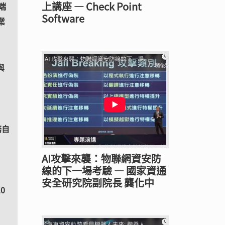
上講座 — Check Point
端
Software
業
與
務自
AI攻擊來襲：物聯網資安防
線的下一場考驗 — 國家資通
安全研究院副院長 龔化中
0