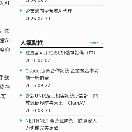
2026-08-01
入AI
企業邁向全領域AI代理
2026-07-30
紅隊
當AI
人氣點閱
more →
度仰
建置高可用性iSCSI儲存設備（中）
2011-07-07
Citadel協同合作系統 企業級基本功
手動
能一應俱全
2015-09-22
終存
針對UNIX及其相容系統所設計 開
為可
放源碼界防毒天王—ClamAV
2010-03-30
NEITHNET 全套式防禦 缺資安人
力也能完美駕馭