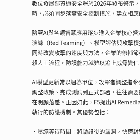
數位發展部資通安全署於2026年發布警示，指
時，必須同步落實安全控制措施，建立相應
隨著AI與各類智慧應用逐步進入企業核心營
演練（Red Teaming）、模型評估與
同時改變攻擊的速度與方法，企業的修補節
賴人工流程，防護能力就難以追上威脅變化
AI模型更新常以週為單位，攻擊者調整指
調整政策、完成測試到正式部署，往往需要
在明顯落差。正因如此，F5提出AI Reme
執行的防護機制。其優勢包括：
・壓縮等待時間：將驗證後的漏洞，快速封