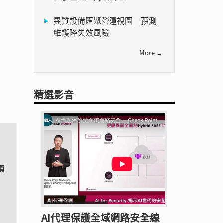
異質設備匯聚營運視圖 預測
維護降失效風險
More →
精選影音
須
AI代理保護全域網路安全線