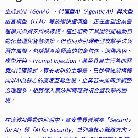
生成式AI（GenAI）、代理型AI（Agentic AI）與大型
語言模型（LLM）等技術快速演進，正在重塑企業營
運模式與資安風險樣貌。這些創新工具固然能驅動自
動化營運與智慧決策，但也同步引爆新型攻擊手法與
潛在風險，包括擬真度極高的釣魚信件、深偽內容、
模型汙染、Prompt Injection、甚至具自主行為的惡
意AI代理程式。資安攻防的主場景，已從傳統架構轉
向以AI為核心的高度互聯生態，企業若未能同步調整
治理體系，恐將落入無法即時應對複合型攻擊的困
境。
在這波AI帶動的浪潮中，資安業界普遍將「Security
for AI」與「AI for Security」並列為核心戰略方向。