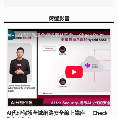
精選影音
AI代理保護全域網路安全線上講座 — Check