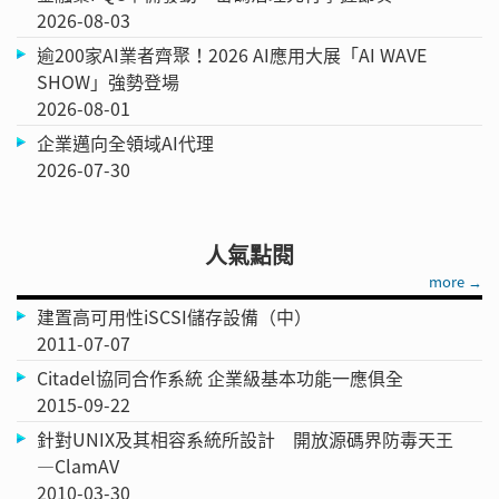
2026-08-03
逾200家AI業者齊聚！2026 AI應用大展「AI WAVE
SHOW」強勢登場
2026-08-01
企業邁向全領域AI代理
2026-07-30
人氣點閱
more →
建置高可用性iSCSI儲存設備（中）
2011-07-07
Citadel協同合作系統 企業級基本功能一應俱全
2015-09-22
針對UNIX及其相容系統所設計 開放源碼界防毒天王
—ClamAV
2010-03-30