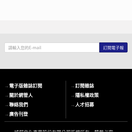
請
輸
入
您
的
E-
→
電子版雜誌訂閱
→
訂閱雜誌
mail
→
關於網管人
→
隱私權政策
→
聯絡我們
→
人才招募
→
廣告刊登