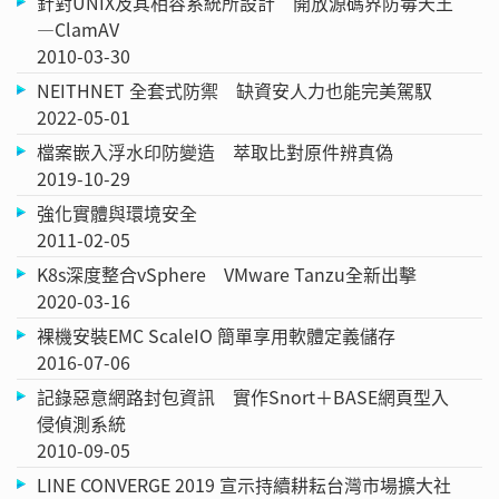
針對UNIX及其相容系統所設計 開放源碼界防毒天王
—ClamAV
2010-03-30
NEITHNET 全套式防禦 缺資安人力也能完美駕馭
2022-05-01
檔案嵌入浮水印防變造 萃取比對原件辨真偽
2019-10-29
強化實體與環境安全
2011-02-05
K8s深度整合vSphere VMware Tanzu全新出擊
2020-03-16
裸機安裝EMC ScaleIO 簡單享用軟體定義儲存
2016-07-06
記錄惡意網路封包資訊 實作Snort＋BASE網頁型入
侵偵測系統
2010-09-05
LINE CONVERGE 2019 宣示持續耕耘台灣市場擴大社