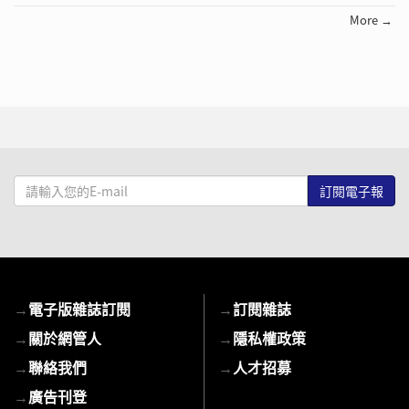
More →
請
輸
入
您
的
E-
→
電子版雜誌訂閱
→
訂閱雜誌
mail
→
關於網管人
→
隱私權政策
→
聯絡我們
→
人才招募
→
廣告刊登