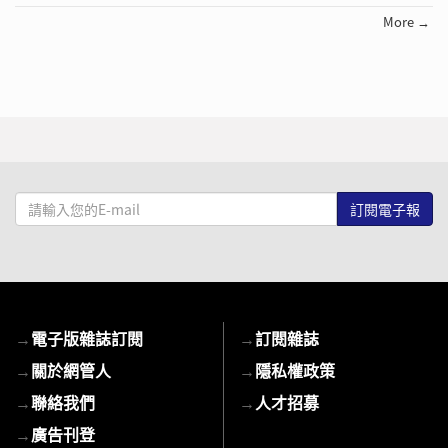
More →
請
輸
入
您
的
E-
→
電子版雜誌訂閱
→
訂閱雜誌
mail
→
關於網管人
→
隱私權政策
→
聯絡我們
→
人才招募
→
廣告刊登