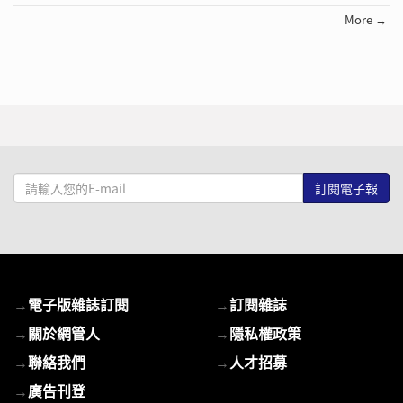
More →
請
輸
入
您
的
E-
→
電子版雜誌訂閱
→
訂閱雜誌
mail
→
關於網管人
→
隱私權政策
→
聯絡我們
→
人才招募
→
廣告刊登