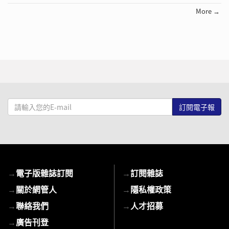
More →
請
輸
入
您
的
E-
→
電子版雜誌訂閱
→
訂閱雜誌
mail
→
關於網管人
→
隱私權政策
→
聯絡我們
→
人才招募
→
廣告刊登