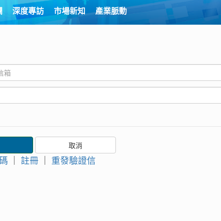
欄
深度專訪
市場新知
產業脈動
碼
｜
註冊
｜
重發驗證信