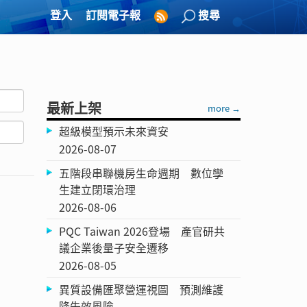
登入
訂閱電子報
搜尋
最新上架
more →
超級模型預示未來資安
2026-08-07
五階段串聯機房生命週期 數位孿
生建立閉環治理
2026-08-06
PQC Taiwan 2026登場 產官研共
議企業後量子安全遷移
2026-08-05
異質設備匯聚營運視圖 預測維護
降失效風險