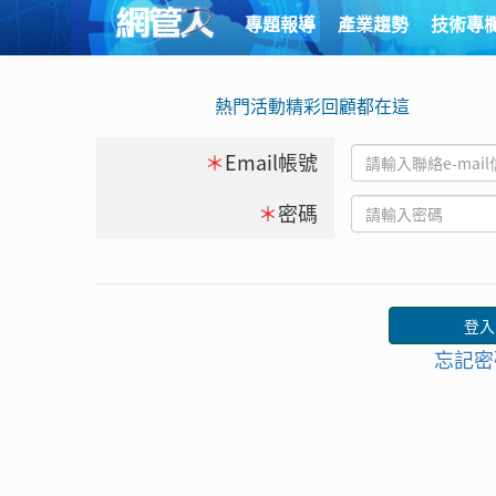
專題報導
產業趨勢
技術專
熱門活動精彩回顧都在這
＊
Email帳號
＊
密碼
忘記密