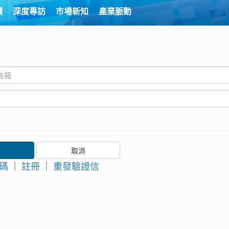
欄
深度專訪
市場新知
產業脈動
碼
｜
註冊
｜
重發驗證信