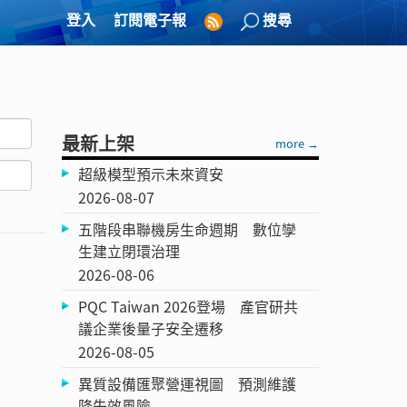
登入
訂閱電子報
搜尋
最新上架
more →
超級模型預示未來資安
2026-08-07
五階段串聯機房生命週期 數位孿
生建立閉環治理
2026-08-06
PQC Taiwan 2026登場 產官研共
議企業後量子安全遷移
2026-08-05
異質設備匯聚營運視圖 預測維護
降失效風險