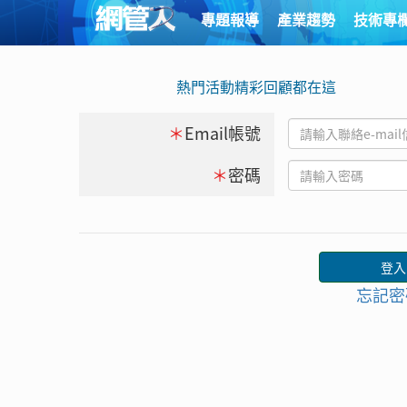
專題報導
產業趨勢
技術專
熱門活動精彩回顧都在這
＊
Email帳號
＊
密碼
忘記密