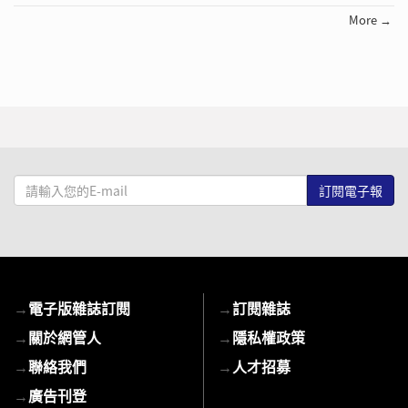
More →
請
輸
入
您
的
E-
→
電子版雜誌訂閱
→
訂閱雜誌
mail
→
關於網管人
→
隱私權政策
→
聯絡我們
→
人才招募
→
廣告刊登