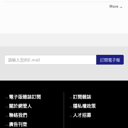
More →
請
輸
入
您
的
E-
→
電子版雜誌訂閱
→
訂閱雜誌
mail
→
關於網管人
→
隱私權政策
→
聯絡我們
→
人才招募
→
廣告刊登