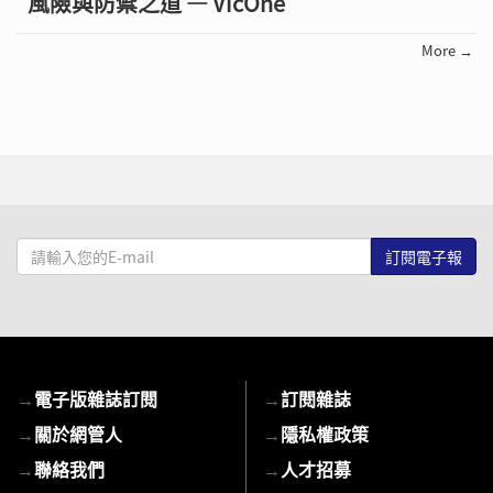
風險與防禦之道 — VicOne
More →
請
輸
入
您
的
E-
→
電子版雜誌訂閱
→
訂閱雜誌
mail
→
關於網管人
→
隱私權政策
→
聯絡我們
→
人才招募