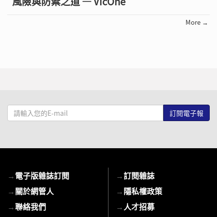
風險與防禦之道 — VicOne
More →
請
輸
入
您
的
E-
→
電子版雜誌訂閱
→
訂閱雜誌
mail
→
關於網管人
→
隱私權政策
→
聯絡我們
→
人才招募