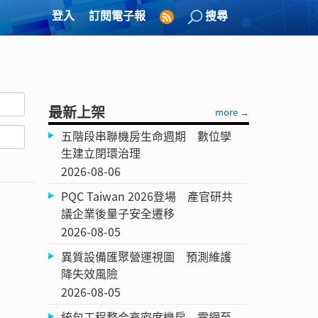
登入
訂閱電子報
搜尋
最新上架
more →
五階段串聯機房生命週期 數位孿
生建立閉環治理
2026-08-06
PQC Taiwan 2026登場 產官研共
議企業後量子安全遷移
2026-08-05
異質設備匯聚營運視圖 預測維護
降失效風險
2026-08-05
統包工程整合高密度機房 電網至