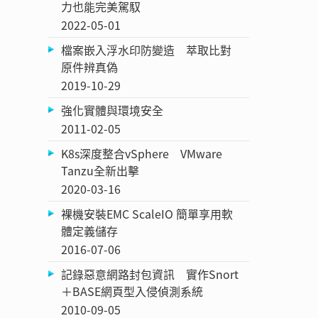
力也能完美駕馭
2022-05-01
檔案嵌入浮水印防變造 萃取比對
原件辨真偽
2019-10-29
強化實體與環境安全
2011-02-05
K8s深度整合vSphere VMware
Tanzu全新出擊
2020-03-16
裸機安裝EMC ScaleIO 簡單享用軟
體定義儲存
2016-07-06
記錄惡意網路封包資訊 實作Snort
＋BASE網頁型入侵偵測系統
2010-09-05