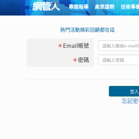
專題報導
產業趨勢
技術專
熱門活動精彩回顧都在這
＊
Email帳號
＊
密碼
忘記密