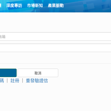
欄
深度專訪
市場新知
產業脈動
碼
｜
註冊
｜
重發驗證信