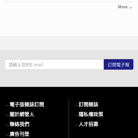
More →
請
輸
入
您
的
E-
→
電子版雜誌訂閱
→
訂閱雜誌
mail
→
關於網管人
→
隱私權政策
→
聯絡我們
→
人才招募
→
廣告刊登