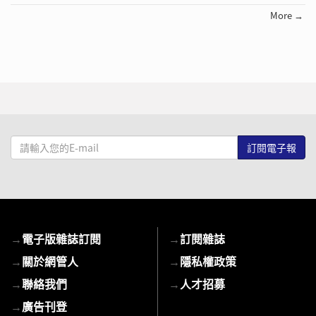
More →
請
輸
入
您
的
E-
→
電子版雜誌訂閱
→
訂閱雜誌
mail
→
關於網管人
→
隱私權政策
→
聯絡我們
→
人才招募
→
廣告刊登