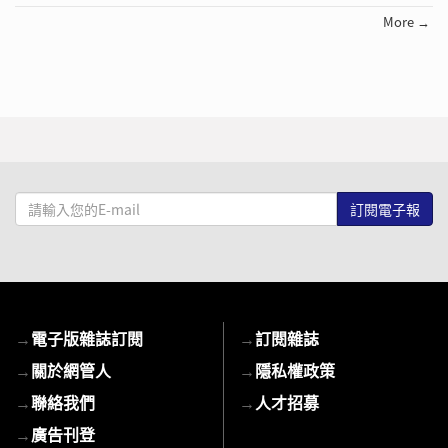
More →
請
輸
入
您
的
E-
→
電子版雜誌訂閱
→
訂閱雜誌
mail
→
關於網管人
→
隱私權政策
→
聯絡我們
→
人才招募
→
廣告刊登