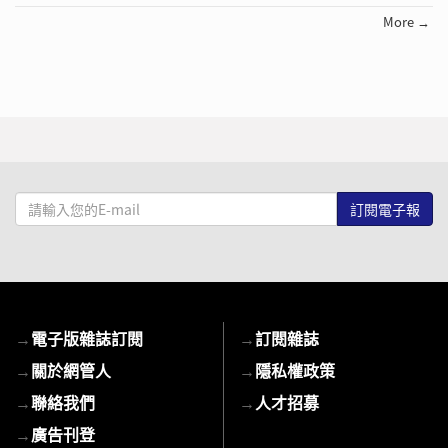
More →
請
輸
入
您
的
E-
→
電子版雜誌訂閱
→
訂閱雜誌
mail
→
關於網管人
→
隱私權政策
→
聯絡我們
→
人才招募
→
廣告刊登