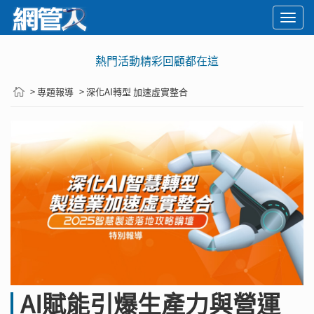
Togg
navi
熱門活動精彩回顧都在這
> 專題報導
> 深化AI轉型 加速虛實整合
AI賦能引爆生產力與營運