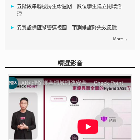
五階段串聯機房生命週期 數位孿生建立閉環治
理
異質設備匯聚營運視圖 預測維護降失效風險
More →
精選影音