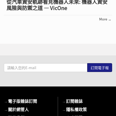
從汽車資安軌跡看見機器人未來: 機器人資安
風險與防禦之道 — VicOne
More →
請
輸
入
您
的
E-
→
電子版雜誌訂閱
→
訂閱雜誌
mail
→
關於網管人
→
隱私權政策