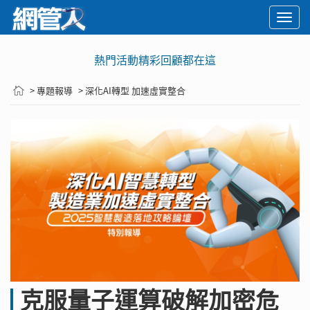
Togg
navi
熱門活動精彩回顧都在這
> 專題報導
> 深化AI轉型 加速虛實整合
克服量子運算破解加密危