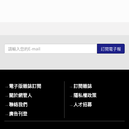
請
輸
入
您
的
E-
→
電子版雜誌訂閱
→
訂閱雜誌
mail
→
關於網管人
→
隱私權政策
→
聯絡我們
→
人才招募
→
廣告刊登